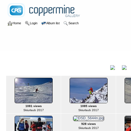
Home
Login
Album list
Search
Home
>
2017
>
Im Schnee in Galtür
Im Schnee in Galtür
Title
1081 views
1085 views
Skiurlaub 2017
Skiurlaub 2017
928 views
Skiurlaub 2017